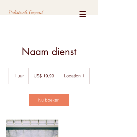
Holistisch Gezond
Naam dienst
19,99
Amerikaanse
1 uur
1
US$ 19,99
Location 1
dollar
u
u
Nu boeken